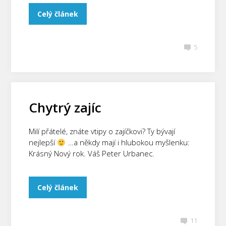
Celý článek
5
Chytrý zajíc
Milí přátelé, znáte vtipy o zajíčkovi? Ty bývají
nejlepší
…a někdy mají i hlubokou myšlenku:
Krásný Nový rok. Váš Peter Urbanec.
Celý článek
11