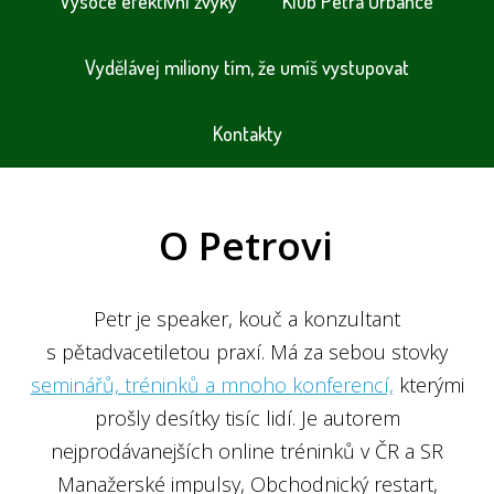
Vysoce efektivní zvyky
Klub Petra Urbance
Vydělávej miliony tím, že umíš vystupovat
Kontakty
O Petrovi
Petr je speaker, kouč a konzultant
s pětadvacetiletou praxí. Má za sebou stovky
seminářů, tréninků a mnoho konferencí,
kterými
prošly desítky tisíc lidí. Je autorem
nejprodávanejších online tréninků v ČR a SR
Manažerské impulsy, Obchodnický restart,