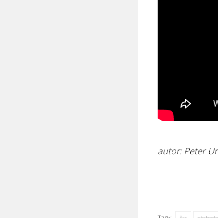
autor: Peter U
Tagy:
čas
obchodn