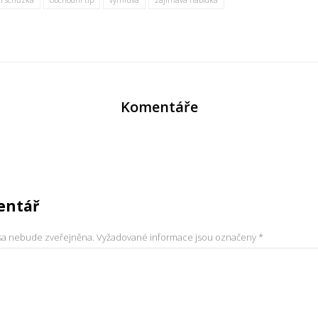
Komentáře
entář
sa nebude zveřejněna.
Vyžadované informace jsou označeny
*