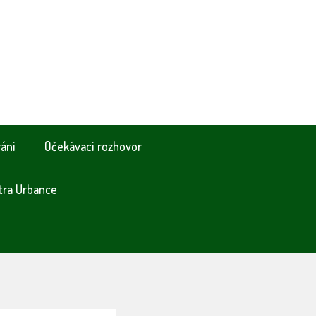
vání
Očekávací rozhovor
tra Urbance