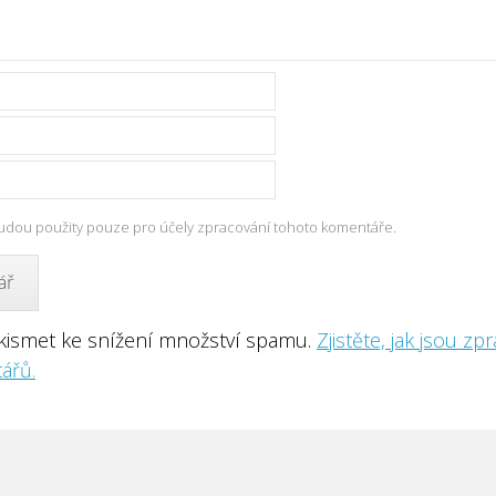
udou použity pouze pro účely zpracování tohoto komentáře.
kismet ke snížení množství spamu.
Zjistěte, jak jsou z
ářů.