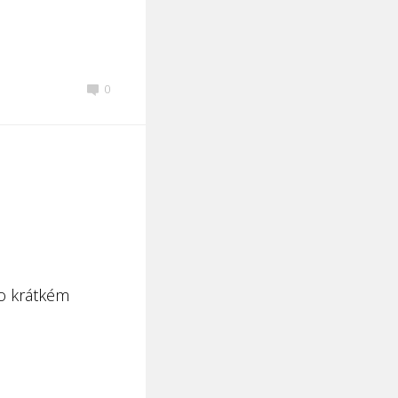
0
to krátkém