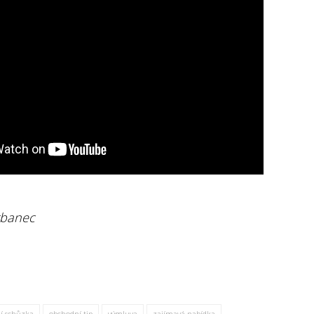
rbanec
í schůzka
obchodní tip
výmluva
zajímavá nabídka