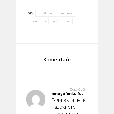
Tagy:
chuť do života
motivace
osobní rozvoj
vnitřní energie
Komentáře
Odpovědět
mnogofunkc_fusi
Если вы ищете
надежного
помощника в