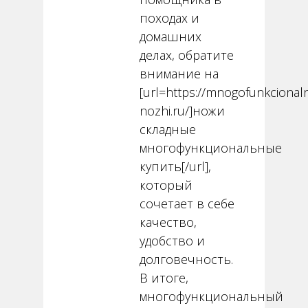
походах и
домашних
делах, обратите
внимание на
[url=https://mnogofunkcional
nozhi.ru/]ножи
складные
многофункциональные
купить[/url],
который
сочетает в себе
качество,
удобство и
долговечность.
В итоге,
многофункциональный