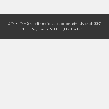
© 2018 - 2024 S radostí k úspěchu s.r.o., podpora@impulzy.cz, tel.: 00421
948 398 577, 00420 735 019 833, 00421 948 775 009