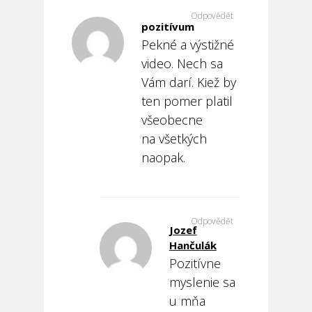
Odpovědět
pozitívum
Pekné a výstižné
video. Nech sa
Vám darí. Kiež by
ten pomer platil
všeobecne
na všetkých
naopak.
Odpovědět
Jozef
Hančulák
Pozitívne
myslenie sa
u mňa