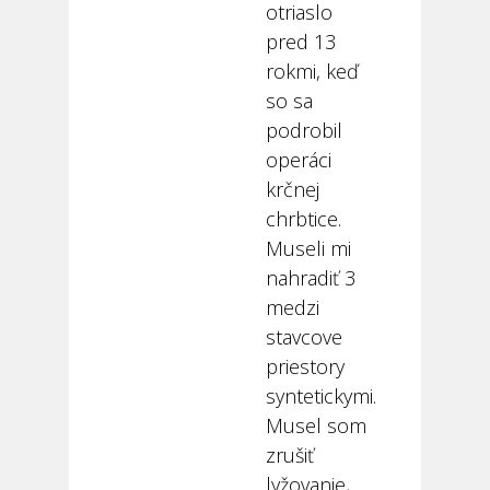
otriaslo
pred 13
rokmi, keď
so sa
podrobil
operáci
krčnej
chrbtice.
Museli mi
nahradiť 3
medzi
stavcove
priestory
syntetickymi.
Musel som
zrušiť
lyžovanie,