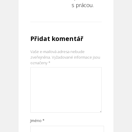
s prácou.
Přidat komentář
Vaše e-mailová adresa nebude
zveřejněna.
Vyžadované informace jsou
označeny
*
Jméno
*