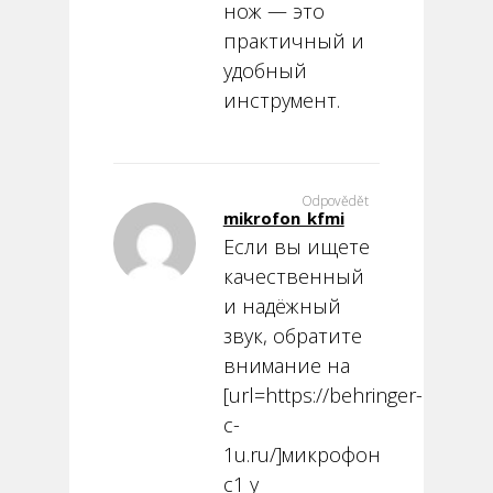
нож — это
практичный и
удобный
инструмент.
Odpovědět
mikrofon_kfmi
Если вы ищете
качественный
и надёжный
звук, обратите
внимание на
[url=https://behringer-
c-
1u.ru/]микрофон
c1 у