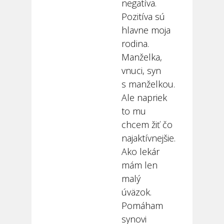
negatíva.
Pozitíva sú
hlavne moja
rodina.
Manželka,
vnuci, syn
s manželkou.
Ale napriek
to mu
chcem žiť čo
najaktívnejšie.
Ako lekár
mám len
malý
úväzok.
Pomáham
synovi