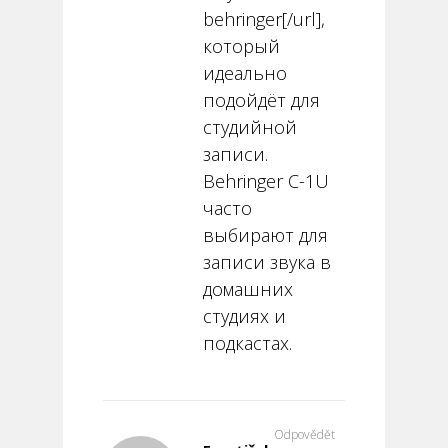
behringer[/url],
который
идеально
подойдёт для
студийной
записи.
Behringer C-1U
часто
выбирают для
записи звука в
домашних
студиях и
подкастах.
Odpovědět