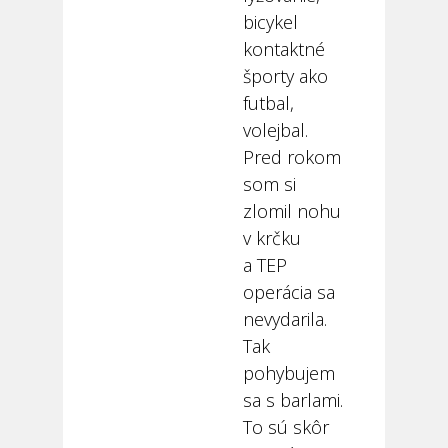
bicykel
kontaktné
športy ako
futbal,
volejbal.
Pred rokom
som si
zlomil nohu
v krčku
a TEP
operácia sa
nevydarila.
Tak
pohybujem
sa s barlami.
To sú skôr