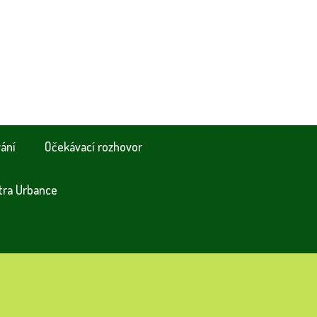
vání
Očekávací rozhovor
tra Urbance