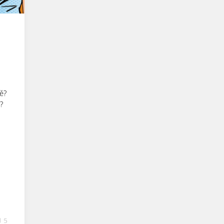
ě?
?
5