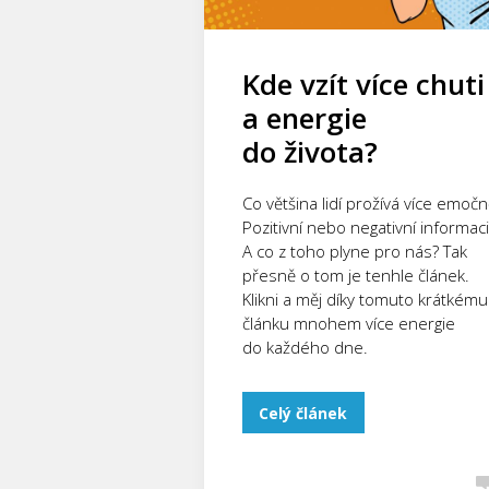
Kde vzít více chuti
a energie
do života?
Co většina lidí prožívá více emočn
Pozitivní nebo negativní informaci
A co z toho plyne pro nás? Tak
přesně o tom je tenhle článek.
Klikni a měj díky tomuto krátkému
článku mnohem více energie
do každého dne.
Celý článek