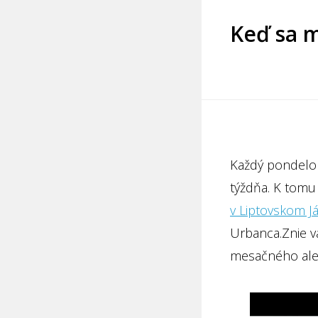
Keď sa 
Každý pondelo
týždňa. K tomu
v Liptovskom J
Urbanca.
Znie 
mesačného ale