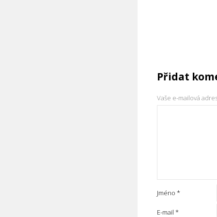
Přidat kom
Vaše e-mailová adre
Jméno
*
E-mail
*