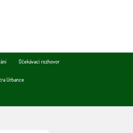
vání
Očekávací rozhovor
tra Urbance