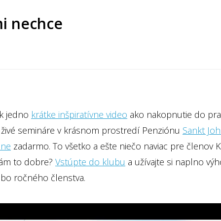
mi nechce
k jedno
krátke inšpiratívne video
ako nakopnutie do pr
 živé semináre v krásnom prostredí Penziónu
Sankt Jo
áne
zadarmo. To všetko a ešte niečo naviac pre členov 
vám to dobre?
Vstúpte do klubu
a užívajte si naplno vý
bo ročného členstva.