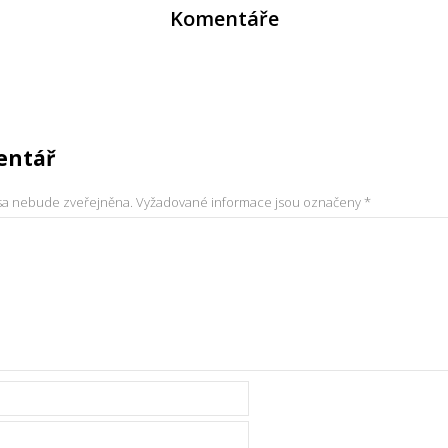
Komentáře
entář
sa nebude zveřejněna.
Vyžadované informace jsou označeny
*