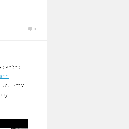
0
acovného
hann
Klubu Petra
hody