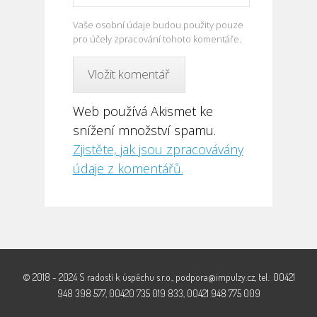
Vaše osobní údaje budou použity pouze
pro účely zpracování tohoto komentáře.
Web používá Akismet ke
snížení množství spamu.
Zjistěte, jak jsou zpracovávány
údaje z komentářů.
© 2018 - 2024 S radostí k úspěchu s.r.o., podpora@impulzy.cz, tel.: 00421
948 398 577, 00420 735 019 833, 00421 948 775 009