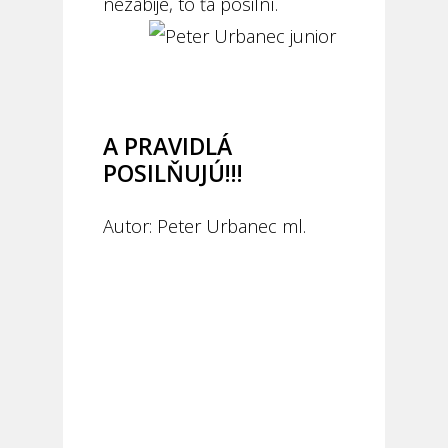
nezabije, to ťa posilní.
A PRAVIDLÁ
POSILŇUJÚ!!!
Autor: Peter Urbanec ml.