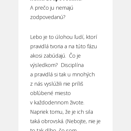
A prečo ju nemajú
zodpovedanú?
Lebo je to úlohou ľudí, ktorí
pravidlá tvoria a na túto fázu
akosi zabúdajú. Čo je
výsledkom? Disciplína
a pravidlá si tak u mnohých
z nás vyslúžili nie príliš
obľúbené miesto
v každodennom živote.
Napriek tomu, že je ich sila
taká obrovská. (Nebojte, nie je
to tak dlho, čo som