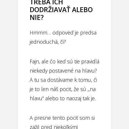
TREBA ICH
DODRŽIAVAŤ ALEBO
NIE?
Hmmm… odpoveď je predsa
jednoduchá, či?
Fajn, ale čo keď sú tie pravidlá
niekedy postavené na hlavu?
A tu sa dostávame k tomu, či
je to len náš pocit, že sú ,,na
hlavu“ alebo to naozaj tak je.
A presne tento pocit som si
zažil pred niekoľkými