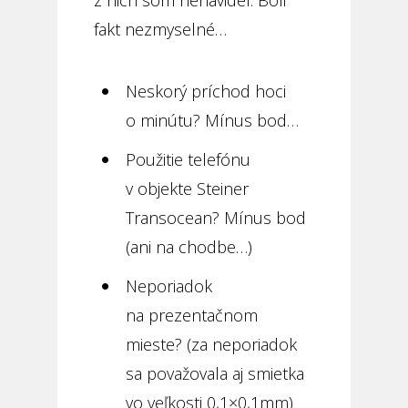
z nich som nenávidel. Boli
fakt nezmyselné…
Neskorý príchod hoci
o minútu? Mínus bod…
Použitie telefónu
v objekte Steiner
Transocean? Mínus bod
(ani na chodbe…)
Neporiadok
na prezentačnom
mieste? (za neporiadok
sa považovala aj smietka
vo veľkosti 0,1×0,1mm)