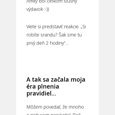
Afriky bol celkom slušný
výdavok :-))
Viete si predstaviť reakcie. „Si
robíte srandu? Šak sme tu
prvý deň 2 hodiny“…
A tak sa začala moja
éra plnenia
pravidiel…
Môžem povedať, že mnoho