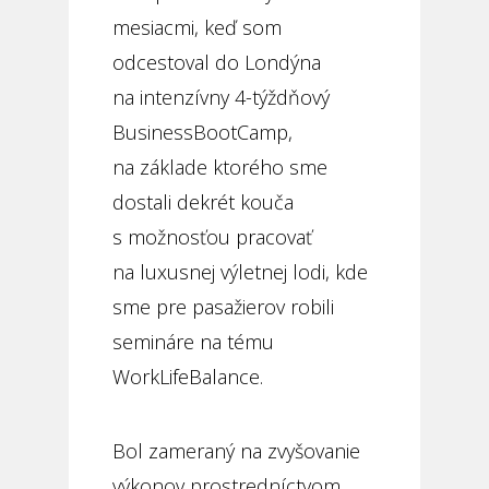
mesiacmi, keď som
odcestoval do Londýna
na intenzívny 4-týždňový
BusinessBootCamp,
na základe ktorého sme
dostali dekrét kouča
s možnosťou pracovať
na luxusnej výletnej lodi, kde
sme pre pasažierov robili
semináre na tému
WorkLifeBalance.
Bol zameraný na zvyšovanie
výkonov prostredníctvom