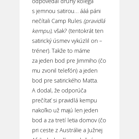
odpovedal druhý kolega
s jemnou satirou… ááá páni
nečítali Camp Rules
(pravidlá
kempu)
, však? (tentokrát ten
satirický úsmev vykúzlil on –
tréner). Takže to máme
za jeden bod pre Jimmiho (čo
mu zvonil telefón) a jeden
bod pre satirického Matta.
A dodal, že odporúča
prečítať si pravidlá kempu
nakoľko už majú len jeden
bod a za tretí letia domov (čo
pri ceste z Austrálie a Južnej