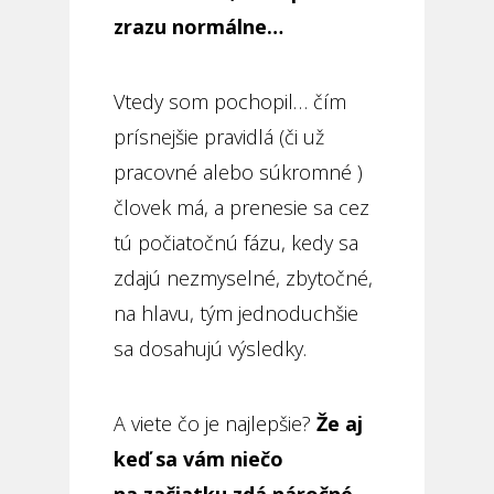
zrazu normálne…
Vtedy som pochopil… čím
prísnejšie pravidlá (či už
pracovné alebo súkromné )
človek má, a prenesie sa cez
tú počiatočnú fázu, kedy sa
zdajú nezmyselné, zbytočné,
na hlavu, tým jednoduchšie
sa dosahujú výsledky.
A viete čo je najlepšie?
Že aj
keď sa vám niečo
na začiatku zdá náročné