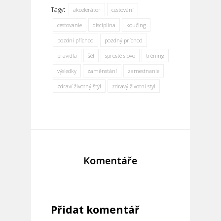
Tagy:
akcelerátor
cestování
cestovanie
disciplína
koučing
pozdní příchod
pozdný príchod
pravidla
šéf
sprosté slovo
tréning
výsledky
zaměnstání
zamestnanie
zdraví životný štýl
zdravý životní styl
Komentáře
Přidat komentář