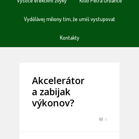
Vysoce efektivní zvyky
Klub Petra Urbance
Vydělávej miliony tím, že umíš vystupovat
Kontakty
Akcelerátor
a zabijak
výkonov?
0