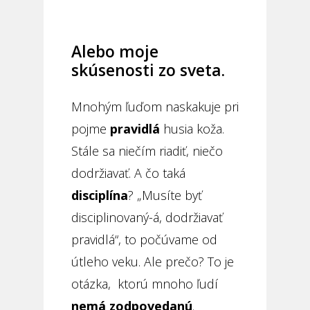
Alebo moje
skúsenosti zo sveta.
Mnohým ľuďom naskakuje pri
pojme
pravidlá
husia koža.
Stále sa niečím riadiť, niečo
dodržiavať. A čo taká
disciplína
? „Musíte byť
disciplinovaný-á, dodržiavať
pravidlá“, to počúvame od
útleho veku. Ale prečo? To je
otázka, ktorú mnoho ľudí
nemá zodpovedanú
.