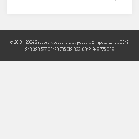
© 2018 - 2024 S radostí k úspěchu s.r.o., podpora@impulzy.cz, tel.: 00421
948 398 577, 00420 735 019 833, 00421 948 775 009