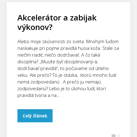
Akcelerátor a zabijak
výkonov?
Alebo moje skúsenosti zo sveta. Mnohým ľuďom
naskakuje pri pojme pravidlá husia koža. Stále sa
niečím riadiť, niečo dodržiavať. A čo taká
disciplína? „Musíte byť disciplinovaný-á,
dodržiavať pravidlá“, to počúvame od útleho
veku. Ale prečo? To je otázka, ktorú mnoho ľudí
nemá zodpovedanú. A prečo ju nemajú
zodpovedanú? Lebo je to úlohou ľudí, ktorí
pravidlá tvoria a na...
Celý článek
0