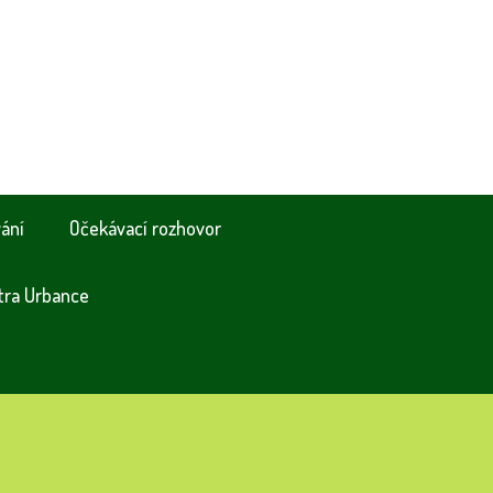
vání
Očekávací rozhovor
tra Urbance