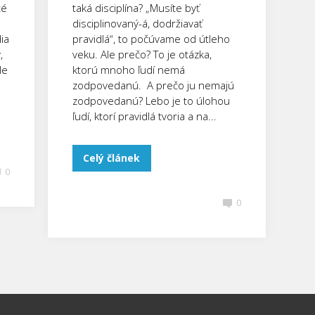
té
taká disciplína? „Musíte byť
disciplinovaný-á, dodržiavať
ia
pravidlá“, to počúvame od útleho
,
veku. Ale prečo? To je otázka,
le
ktorú mnoho ľudí nemá
zodpovedanú. A prečo ju nemajú
zodpovedanú? Lebo je to úlohou
ľudí, ktorí pravidlá tvoria a na...
Celý článek
0
0