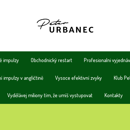
é impulzy
Obchodnický restart
Profesionalni vyjedná
 impulzy v angličtině
Vysoce efektivní zvyky
Klub Pe
Vydělávej miliony tím, že umíš vystupovat
Kontakty