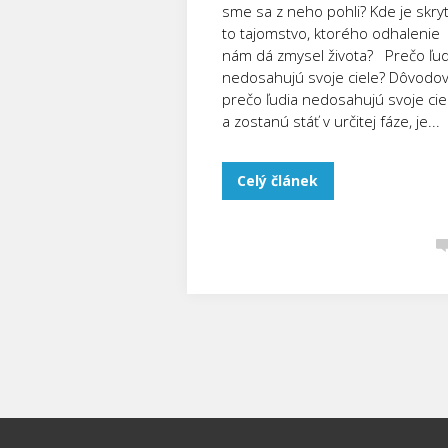
sme sa z neho pohli? Kde je skry
to tajomstvo, ktorého odhalenie
nám dá zmysel života? Prečo ľud
nedosahujú svoje ciele? Dôvodov
prečo ľudia nedosahujú svoje cie
a zostanú stáť v určitej fáze, je...
Celý článek