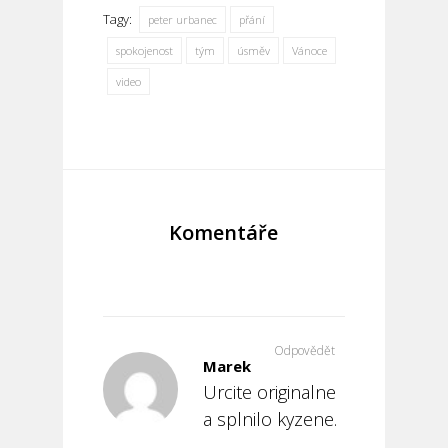
Tagy:
peter urbanec
přání
spokojenost
tým
úsměv
Vánoce
video
Komentáře
Odpovědět
Marek
Urcite originalne
a splnilo kyzene.