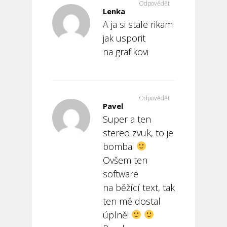
Odpovědět
Lenka
A ja si stale rikam
jak usporit
na grafikovi
Odpovědět
Pavel
Super a ten
stereo zvuk, to je
bomba!
Ovšem ten
software
na běžící text, tak
ten mě dostal
úplně!