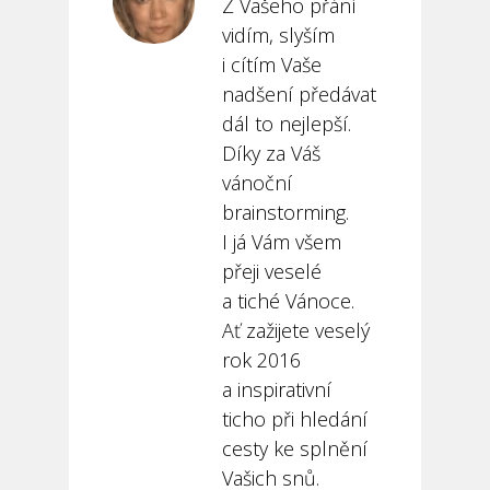
Z Vašeho přání
vidím, slyším
i cítím Vaše
nadšení předávat
dál to nejlepší.
Díky za Váš
vánoční
brainstorming.
I já Vám všem
přeji veselé
a tiché Vánoce.
Ať zažijete veselý
rok 2016
a inspirativní
ticho při hledání
cesty ke splnění
Vašich snů.