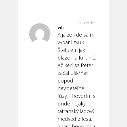
Odpovědět
vili
A ja že kde sa mi
vyparil zvuk.
Štelujem jak
blázon a furt nič.
Až keď sa Peter
začal uškŕňať
popod
nevideteľné
fúzy… hovorím si,
príde nejaký
tatranský ľadový
medveď z lesa…
a tam hneď traja