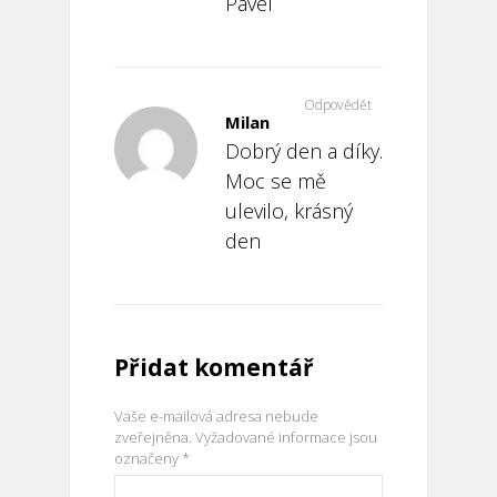
Pavel
Odpovědět
Milan
Dobrý den a díky.
Moc se mě
ulevilo, krásný
den
Přidat komentář
Vaše e-mailová adresa nebude
zveřejněna.
Vyžadované informace jsou
označeny
*