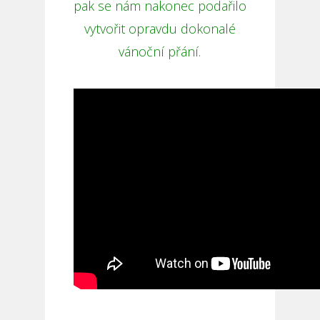
pak se nám nakonec podařilo
vytvořit opravdu dokonalé
vánoční přání.