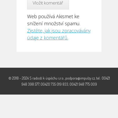
Web používá Akismet ke
snížení množství spamu.
Zjistěte, jak jsou zpracovávány
údaje z komentářů.
© 2018 - 2024 S radostí k úspěchu s.r.o., podpora@impulzy.cz, tel.: 00421
948 398 577, 00420 735 019 833, 00421 948 775 009