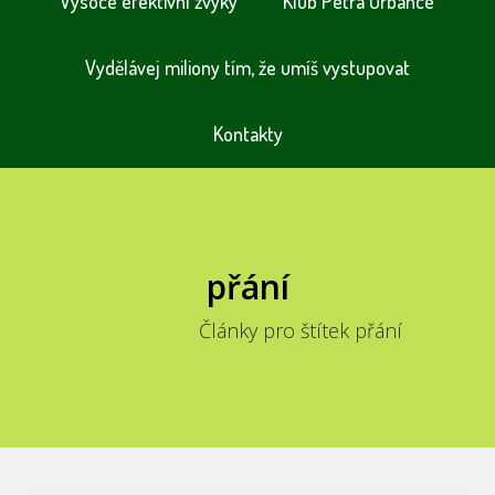
Vysoce efektivní zvyky
Klub Petra Urbance
Vydělávej miliony tím, že umíš vystupovat
Kontakty
přání
Články pro štítek přání