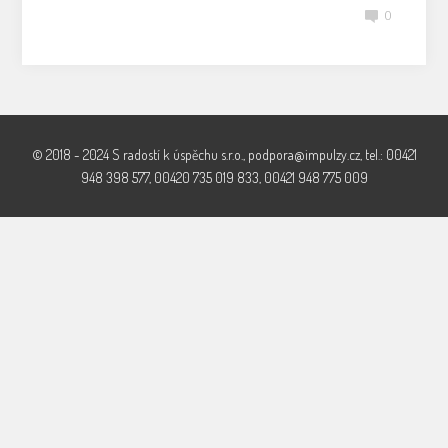
0
© 2018 - 2024 S radostí k úspěchu s.r.o., podpora@impulzy.cz, tel.: 00421
948 398 577, 00420 735 019 833, 00421 948 775 009