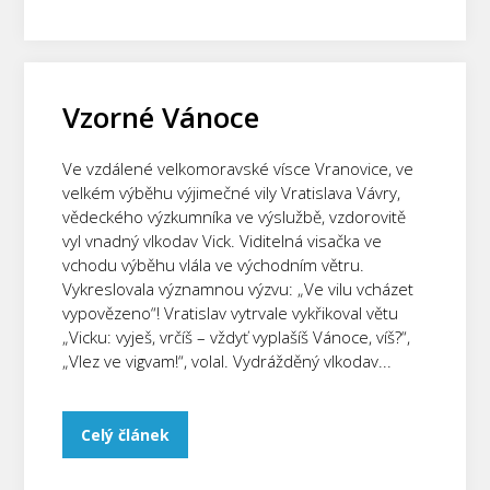
Vzorné Vánoce
Ve vzdálené velkomoravské vísce Vranovice, ve
velkém výběhu výjimečné vily Vratislava Vávry,
vědeckého výzkumníka ve výslužbě, vzdorovitě
vyl vnadný vlkodav Vick. Viditelná visačka ve
vchodu výběhu vlála ve východním větru.
Vykreslovala významnou výzvu: „Ve vilu vcházet
vypovězeno“! Vratislav vytrvale vykřikoval větu
„Vicku: vyješ, vrčíš – vždyť vyplašíš Vánoce, víš?“,
„Vlez ve vigvam!“, volal. Vydrážděný vlkodav...
Celý článek