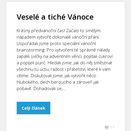
Veselé a tiché Vánoce
Krásný předvánoční čas! Začalo to smělým
nápadem vytvořit dokonalé vánoční přání.
Uspořádali jsme proto speciální vánoční
brainstorming. Pro vytvoření té správné nálady
zapálili svíčky na adventním věnci, pojídali cukroví
a popíjeli punč. Hledali jsme, jak do něj směstnat
všechnu tu úctu, radost i přátelství, které k vám
cítíme. Diskutovali jsme, jak vytvořit něco
hlubokého, dech beroucího a zároveň jak
pobavit. Dohadovali se,...
Celý článek
11