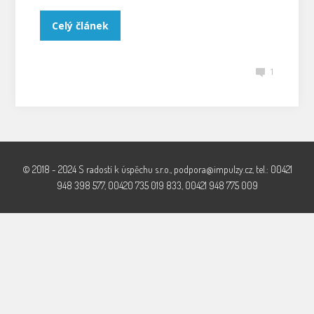
Celý článek
1
© 2018 - 2024 S radostí k úspěchu s.r.o., podpora@impulzy.cz, tel.: 00421
948 398 577, 00420 735 019 833, 00421 948 775 009