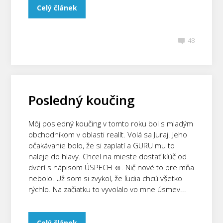
Celý článek
48
Posledný koučing
Môj posledný koučing v tomto roku bol s mladým
obchodníkom v oblasti realít. Volá sa Juraj. Jeho
očakávanie bolo, že si zaplatí a GURU mu to
naleje do hlavy. Chcel na mieste dostať kľúč od
dverí s nápisom ÚSPECH ☺. Nič nové to pre mňa
nebolo. Už som si zvykol, že ľudia chcú všetko
rýchlo. Na začiatku to vyvolalo vo mne úsmev...
Celý článek