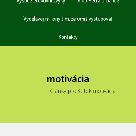
Vysoce efektivní zvyky
Klub Petra Urbance
Vydělávej miliony tím, že umíš vystupovat
Kontakty
motivácia
Články pro štítek motivácia