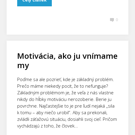
0
Motivácia, ako ju vnímame
my
Poďme sa ale pozrieť, kde je základný problém.
Prečo máme niekedy pocit, že to nefunguje?
Základným problémom je, že veľa z nás vlastne
nikdy do hĺbky motiváciu nerozoberie. Berie ju
povrchne. Najčastejšie to je pre ľudí nejaká ,,sila
k tomu – aby niečo urobil“. Aby sa prekonali,
zvládli záťažovú situáciu, dosiahli svoj cieľ. Pričom
vychádzajú z toho, že človek...