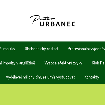
é impulzy
Obchodnický restart
Profesionalni vyjedná
 impulzy v angličtině
Vysoce efektivní zvyky
Klub Pe
Vydělávej miliony tím, že umíš vystupovat
Kontakty