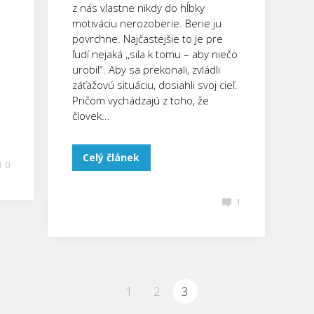
z nás vlastne nikdy do hĺbky
motiváciu nerozoberie. Berie ju
povrchne. Najčastejšie to je pre
ľudí nejaká ,,sila k tomu – aby niečo
urobil“. Aby sa prekonali, zvládli
záťažovú situáciu, dosiahli svoj cieľ.
Pričom vychádzajú z toho, že
človek...
Celý článek
0
1
1
2
3