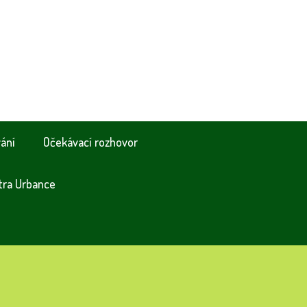
vání
Očekávací rozhovor
tra Urbance