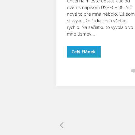
Chcel na mieste dostať kľúč od
dverí s nápisom ÚSPECH ☺. Nič
nové to pre mňa nebolo. Už som
si zvykol, že ľudia chcú všetko
rýchlo. Na začiatku to vyvolalo vo
mne úsmev...
Celý článek