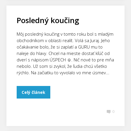
Posledný koučing
Môj posledný koučing v tomto roku bol s mladým
obchodníkom v oblasti realít. Volá sa Juraj. Jeho
očakávanie bolo, že si zaplatí a GURU mu to
naleje do hlavy. Chcel na mieste dostať kľúč od
dverí s nápisom ÚSPECH ☺. Nič nové to pre mňa
nebolo. Už som si zvykol, že ľudia chcú všetko
rýchlo. Na začiatku to vyvolalo vo mne úsmev...
Celý článek
0