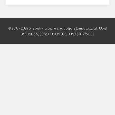
© 2018 - 2024 S radostí k úspěchu s.r.o., podpora@impulzy.cz, tel.: 00421
948 398 577, 00420 735 019 833, 00421 948 775 009