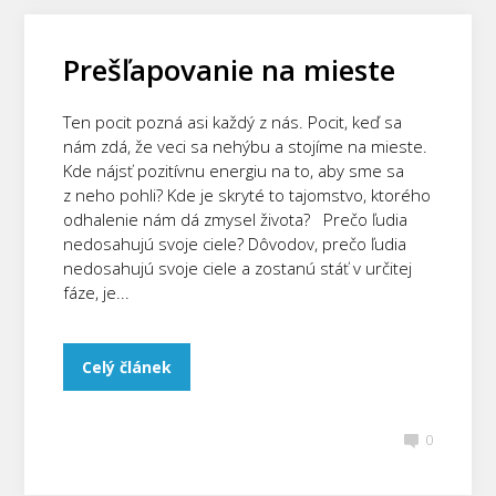
Prešľapovanie na mieste
Ten pocit pozná asi každý z nás. Pocit, keď sa
nám zdá, že veci sa nehýbu a stojíme na mieste.
Kde nájsť pozitívnu energiu na to, aby sme sa
z neho pohli? Kde je skryté to tajomstvo, ktorého
odhalenie nám dá zmysel života? Prečo ľudia
nedosahujú svoje ciele? Dôvodov, prečo ľudia
nedosahujú svoje ciele a zostanú stáť v určitej
fáze, je...
Celý článek
0