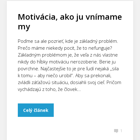
Motivácia, ako ju vnímame
my
Poďme sa ale pozrieť, kde je základný problém.
Prečo máme niekedy pocit, že to nefunguje?
Základným problémom je, že veľa z nás vlastne
nikdy do hĺbky motiváciu nerozoberie. Berie ju
povrchne. Najčastejšie to je pre ľudí nejaká ,,sila
k tomu – aby niečo urobil“. Aby sa prekonali,
zvládli záťažovú situáciu, dosiahli svoj cieľ. Pričom
vychádzajú z toho, že človek...
Celý článek
1