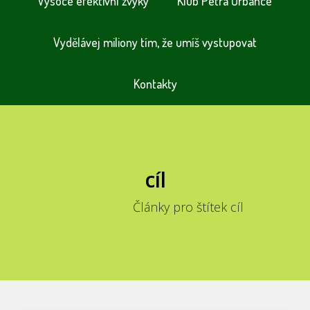
Vysoce efektivní zvyky
Klub Petra Urbance
Vydělávej miliony tím, že umíš vystupovat
Kontakty
cíl
Články pro štítek cíl