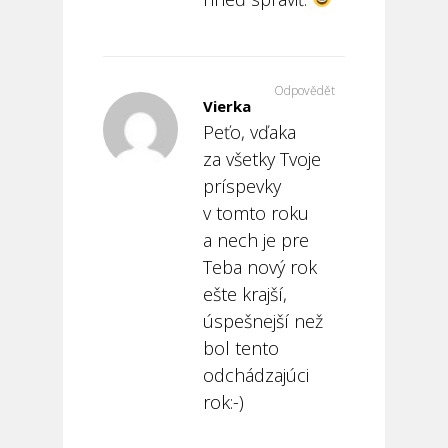
Odpovědět
Vierka
Peťo, vďaka
za všetky Tvoje
príspevky
v tomto roku
a nech je pre
Teba nový rok
ešte krajší,
úspešnejší než
bol tento
odchádzajúci
rok:-)