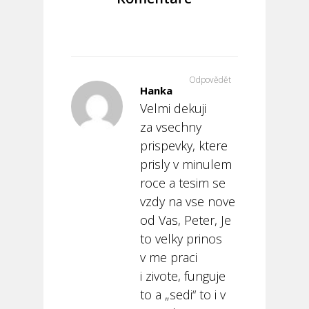
Odpovědět
Hanka
Velmi dekuji
za vsechny
prispevky, ktere
prisly v minulem
roce a tesim se
vzdy na vse nove
od Vas, Peter, Je
to velky prinos
v me praci
i zivote, funguje
to a „sedi“ to i v