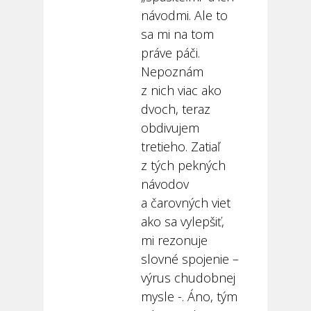
návodmi. Ale to
sa mi na tom
práve páči.
Nepoznám
z nich viac ako
dvoch, teraz
obdivujem
tretieho. Zatiaľ
z tých pekných
návodov
a čarovných viet
ako sa vylepšiť,
mi rezonuje
slovné spojenie –
výrus chudobnej
mysle -. Áno, tým