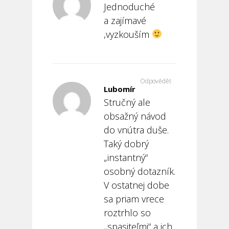
Jednoduché
a zajímavé
,vyzkouším
Odpovědět
Lubomír
Stručný ale
obsažný návod
do vnútra duše.
Taký dobrý
„instantný“
osobný dotazník.
V ostatnej dobe
sa priam vrece
roztrhlo so
„spasiteľmi“ a ich