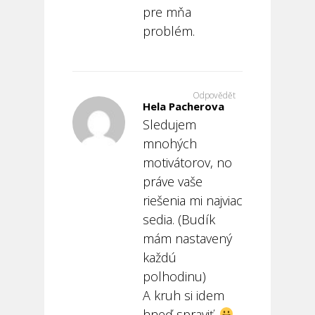
pre mňa
problém.
Odpovědět
Hela Pacherova
Sledujem
mnohých
motivátorov, no
práve vaše
riešenia mi najviac
sedia. (Budík
mám nastavený
každú
polhodinu)
A kruh si idem
hneď spraviť.