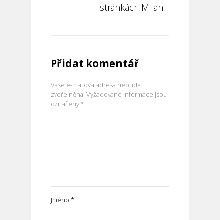
stránkách Milan.
Přidat komentář
Vaše e-mailová adresa nebude
zveřejněna.
Vyžadované informace jsou
označeny
*
Jméno
*