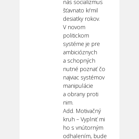
nás socializmus
šťavnato kŕmil
desiatky rokov.
V novom
politickom
systéme je pre
ambicióznych
a schopných
nutné poznať čo
najviac systémov
manipulácie
a obrany proti
nim.
Add. Motivačný
kruh – Vyplniť mi
ho s vnútorným
odhalením, bude