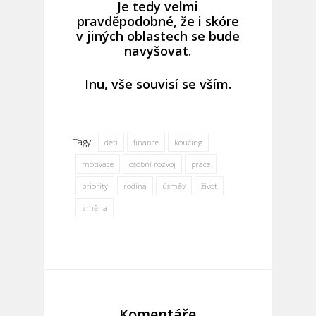
Je tedy velmi
pravděpodobné, že i skóre
v jiných oblastech se bude
navyšovat.
Inu, vše souvisí se vším.
Tagy:
děti
finance
koučing
motivace
osobní rozvoj
práce
priority
rodina
úsměv
život
změna
Komentáře