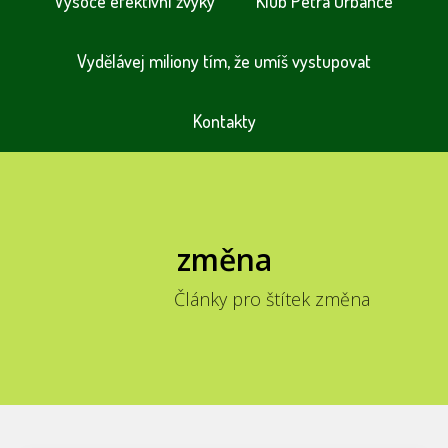
Vysoce efektivní zvyky
Klub Petra Urbance
Vydělávej miliony tím, že umíš vystupovat
Kontakty
změna
Články pro štítek změna