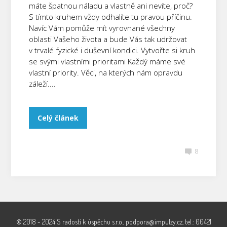
máte špatnou náladu a vlastně ani nevíte, proč?
S tímto kruhem vždy odhalíte tu pravou příčinu.
Navíc Vám pomůže mít vyrovnané všechny
oblasti Vašeho života a bude Vás tak udržovat
v trvalé fyzické i duševní kondici. Vytvořte si kruh
se svými vlastními prioritami Každý máme své
vlastní priority. Věci, na kterých nám opravdu
záleží....
Celý článek
8
© 2018 - 2024 S radostí k úspěchu s.r.o., podpora@impulzy.cz, tel.: 00421