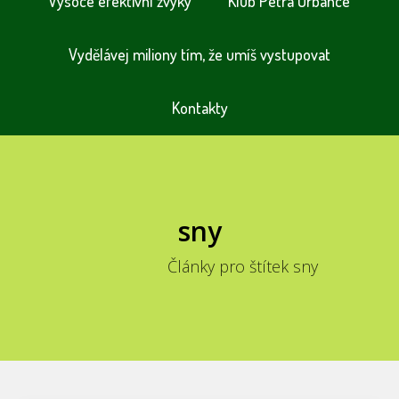
Vysoce efektivní zvyky
Klub Petra Urbance
Vydělávej miliony tím, že umíš vystupovat
Kontakty
sny
Články pro štítek sny