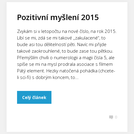
Pozitivní myšlení 2015
Zvykám si v letopočtu na nové číslo, na rok 2015.
Líbí se mi, zdá se mi takové „zakulacené“, to
bude asi tou dělitelností pěti. Navíc mi přijde
takové zaokrouhlené, to bude zase tou pětkou.
Přemýšlím chvíli o numerologii a magii čísla 5, ale
spíše se mi na mysl prodrala asociace s filmem
Pátý element. Hezky natočená pohádka (chcete-
li sci-fi) s dobrým koncem, to...
Celý článek
0