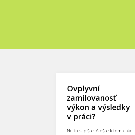
Ovplyvní
zamilovanosť
výkon a výsledky
v práci?
No to si píšte! A ešte k tomu ako!