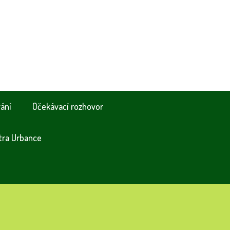
vání
Očekávací rozhovor
tra Urbance