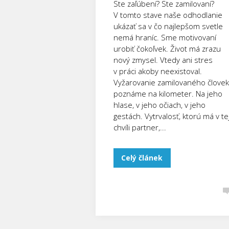
Ste zaľúbení? Ste zamilovaní?
V tomto stave naše odhodlanie
ukázať sa v čo najlepšom svetle
nemá hraníc. Sme motivovaní
urobiť čokoľvek. Život má zrazu
nový zmysel. Vtedy ani stres
v práci akoby neexistoval.
Vyžarovanie zamilovaného člove
poznáme na kilometer. Na jeho
hlase, v jeho očiach, v jeho
gestách. Vytrvalosť, ktorú má v te
chvíli partner,...
Celý článek