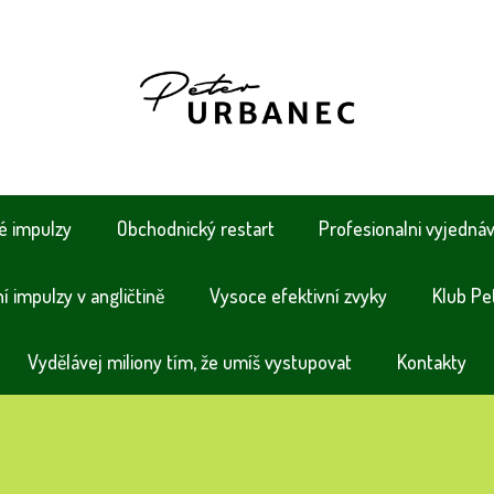
é impulzy
Obchodnický restart
Profesionalni vyjedná
 impulzy v angličtině
Vysoce efektivní zvyky
Klub Pe
Vydělávej miliony tím, že umíš vystupovat
Kontakty