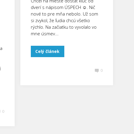
Chcel na mieste dostať kľúč od
dverí s nápisom ÚSPECH ☺. Nič
nové to pre mňa nebolo. Už som
si zvykol, že ľudia chcú všetko
rýchlo. Na začiatku to vyvolalo vo
mne úsmev...
ka
Celý článek
j
0
0