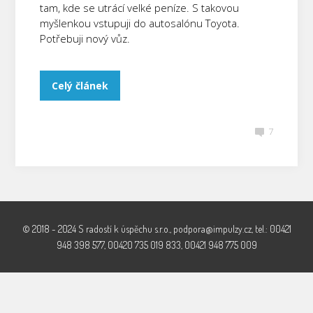
tam, kde se utrácí velké peníze. S takovou
myšlenkou vstupuji do autosalónu Toyota.
Potřebuji nový vůz.
Celý článek
7
© 2018 - 2024 S radostí k úspěchu s.r.o., podpora@impulzy.cz, tel.: 00421
948 398 577, 00420 735 019 833, 00421 948 775 009