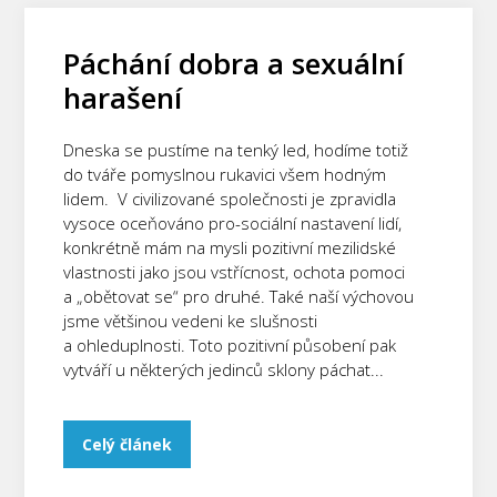
Páchání dobra a sexuální
harašení
Dneska se pustíme na tenký led, hodíme totiž
do tváře pomyslnou rukavici všem hodným
lidem. V civilizované společnosti je zpravidla
vysoce oceňováno pro-sociální nastavení lidí,
konkrétně mám na mysli pozitivní mezilidské
vlastnosti jako jsou vstřícnost, ochota pomoci
a „obětovat se“ pro druhé. Také naší výchovou
jsme většinou vedeni ke slušnosti
a ohleduplnosti. Toto pozitivní působení pak
vytváří u některých jedinců sklony páchat...
Celý článek