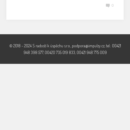
0
© 2018 - 2024 S radostí k úspěchu s.r.o., podpora@impulzy.cz, tel.: 00421
948 398 577, 00420 735 019 833, 00421 948 775 009