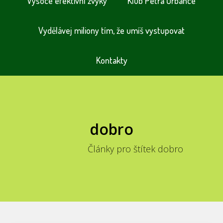
Vysoce efektivní zvyky
Klub Petra Urbance
Vydělávej miliony tím, že umíš vystupovat
Kontakty
dobro
Články pro štítek dobro