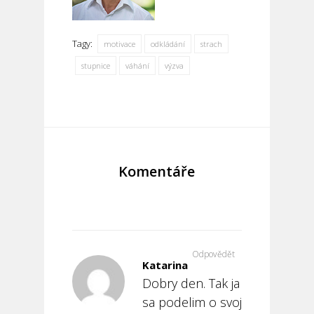
Tagy:
motivace
odkládání
strach
stupnice
váhání
výzva
Komentáře
Odpovědět
Katarina
Dobry den. Tak ja
sa podelim o svoj