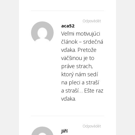
Odpovědět
aca52
Veľmi motivujúci
článok – srdečná
vďaka. Pretože
väčšinou je to
práve strach,
ktorý nám sedí
na pleci a straší
a straší… Ešte raz
vďaka.
Odpovědět
Jiří