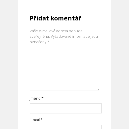
Přidat komentář
Vaše e-mailová adresa nebude
zveřejněna.
Vyžadované informace jsou
označeny
*
Jméno
*
E-mail
*