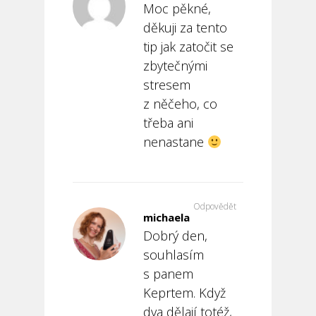
Moc pěkné,
děkuji za tento
tip jak zatočit se
zbytečnými
stresem
z něčeho, co
třeba ani
nenastane
Odpovědět
michaela
Dobrý den,
souhlasím
s panem
Keprtem. Když
dva dělají totéž,