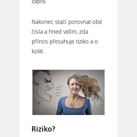
zapíši.
Nakonec stačí porovnat obě
čísla a hned vidím, zda
přínos přesahuje riziko a o
kolik.
Riziko?