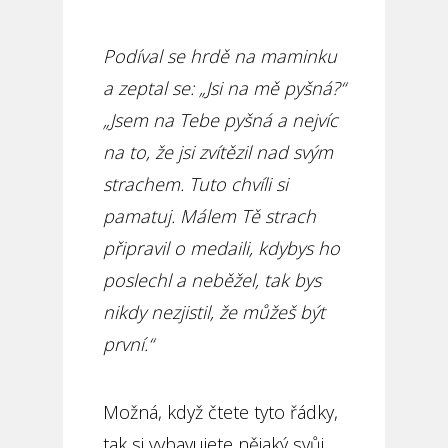
Podíval se hrdě na maminku
a zeptal se: „Jsi na mě pyšná?“
„Jsem na Tebe pyšná a nejvíc
na to, že jsi zvítězil nad svým
strachem. Tuto chvíli si
pamatuj. Málem Tě strach
připravil o medaili, kdybys ho
poslechl a neběžel, tak bys
nikdy nezjistil, že můžeš být
první.“
Možná, když čtete tyto řádky,
tak si vybavujete nějaký svůj