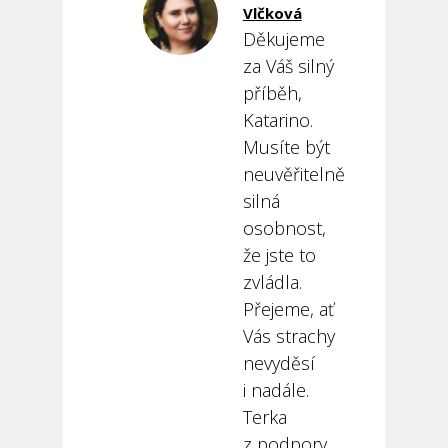
Vlčková
Děkujeme
za Váš silný
příběh,
Katarino.
Musíte být
neuvěřitelně
silná
osobnost,
že jste to
zvládla.
Přejeme, ať
Vás strachy
nevyděsí
i nadále.
Terka
z podpory