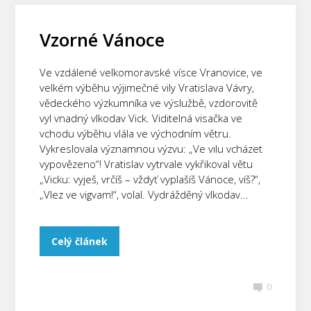
Vzorné Vánoce
Ve vzdálené velkomoravské vísce Vranovice, ve
velkém výběhu výjimečné vily Vratislava Vávry,
vědeckého výzkumníka ve výslužbě, vzdorovitě
vyl vnadný vlkodav Vick. Viditelná visačka ve
vchodu výběhu vlála ve východním větru.
Vykreslovala významnou výzvu: „Ve vilu vcházet
vypovězeno“! Vratislav vytrvale vykřikoval větu
„Vicku: vyješ, vrčíš – vždyť vyplašíš Vánoce, víš?“,
„Vlez ve vigvam!“, volal. Vydrážděný vlkodav...
Celý článek
0