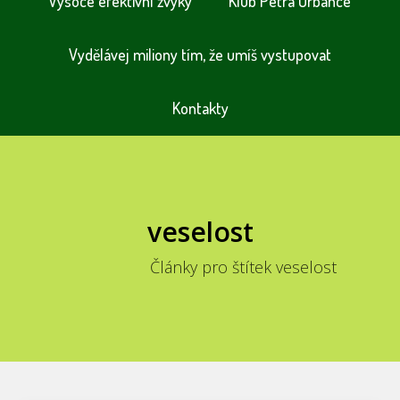
Vysoce efektivní zvyky
Klub Petra Urbance
Vydělávej miliony tím, že umíš vystupovat
Kontakty
veselost
Články pro štítek veselost