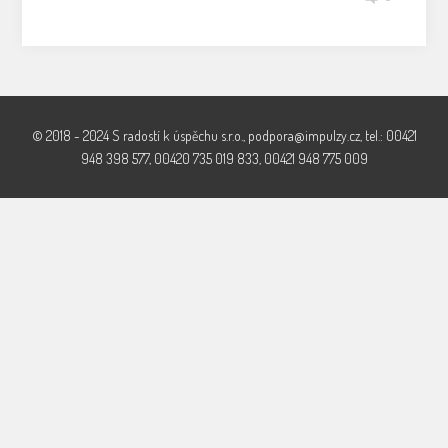
© 2018 - 2024 S radostí k úspěchu s.r.o., podpora@impulzy.cz, tel.: 00421
948 398 577, 00420 735 019 833, 00421 948 775 009