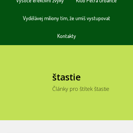
Vysoce efektivní zvyky
Klub Petra Urbance
Vydělávej miliony tím, že umíš vystupovat
Kontakty
štastie
Články pro štítek štastie