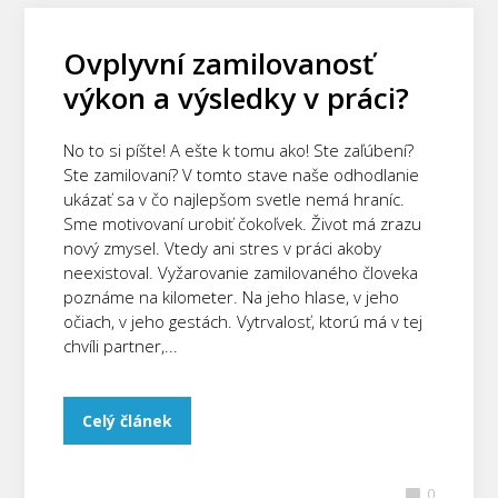
Ovplyvní zamilovanosť
výkon a výsledky v práci?
No to si píšte! A ešte k tomu ako! Ste zaľúbení?
Ste zamilovaní? V tomto stave naše odhodlanie
ukázať sa v čo najlepšom svetle nemá hraníc.
Sme motivovaní urobiť čokoľvek. Život má zrazu
nový zmysel. Vtedy ani stres v práci akoby
neexistoval. Vyžarovanie zamilovaného človeka
poznáme na kilometer. Na jeho hlase, v jeho
očiach, v jeho gestách. Vytrvalosť, ktorú má v tej
chvíli partner,...
Celý článek
0