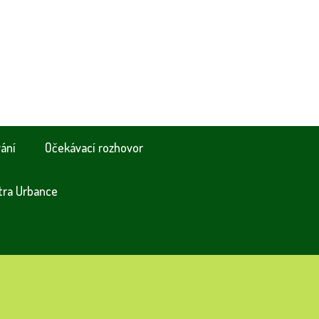
vání
Očekávací rozhovor
tra Urbance