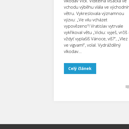
vlkodav Vick. Viditelná visačka ve
vchodu výběhu vlála ve východní
větru. Vykreslovala významnou
výzvu: „Ve vilu vcházet
vypovězeno“! Vratislav vytrvale
vykřikoval větu „Vicku: vyješ, vrčíš 
vždyť vyplašíš Vánoce, víš?“, „Vlez
ve vigvam!“, volal. Vydrážděný
vlkodav...
Celý článek