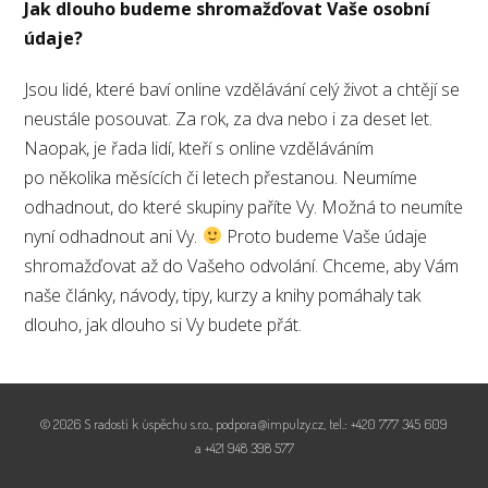
Jak dlouho budeme shromažďovat Vaše osobní
údaje?
Jsou lidé, které baví online vzdělávání celý život a chtějí se
neustále posouvat. Za rok, za dva nebo i za deset let.
Naopak, je řada lidí, kteří s online vzděláváním
po několika měsících či letech přestanou. Neumíme
odhadnout, do které skupiny paříte Vy. Možná to neumíte
nyní odhadnout ani Vy.
Proto budeme Vaše údaje
shromažďovat až do Vašeho odvolání. Chceme, aby Vám
naše články, návody, tipy, kurzy a knihy pomáhaly tak
dlouho, jak dlouho si Vy budete přát.
© 2026 S radostí k úspěchu s.r.o., podpora@impulzy.cz, tel.: +420 777 345 609
a +421 948 398 577