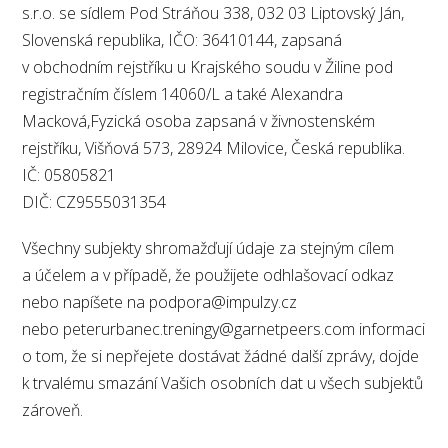
s.r.o. se sídlem Pod Stráňou 338, 032 03 Liptovský Ján,
Slovenská republika, IČO: 36410144, zapsaná
v obchodním rejstříku u Krajského soudu v Žiline pod
registračním číslem 14060/L a také Alexandra
Macková,Fyzická osoba zapsaná v živnostenském
rejstříku, Višňová 573, 28924 Milovice, Česká republika.
IČ: 05805821
DIČ: CZ9555031354
Všechny subjekty shromažďují údaje za stejným cílem
a účelem a v případě, že použijete odhlašovací odkaz
nebo napíšete na podpora@impulzy.cz
nebo peterurbanec.treningy@garnetpeers.com informaci
o tom, že si nepřejete dostávat žádné další zprávy, dojde
k trvalému smazání Vašich osobních dat u všech subjektů
zároveň.