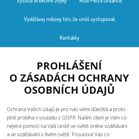
Vysoce efektivní zvyky
Klub Petra Urbance
Vydělávej miliony tím, že umíš vystupovat
Kontakty
PROHLÁŠENÍ
O ZÁSADÁCH OCHRANY
OSOBNÍCH ÚDAJŮ
Ochrana Vašich údajů je pro nás velmi důležitá a proto
plně probíhá v souladu s GDPR. Naším cílem je Vám co
nejvíce pomoci na Vaší cestě ve světě online vzdělávání
a ve vzdělávání v živém světě. Posunout Vás co