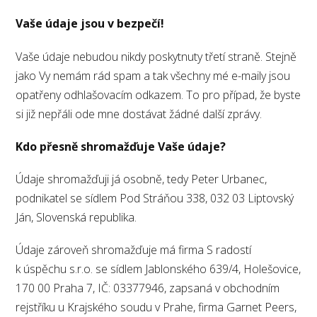
Vaše údaje jsou v bezpečí!
Vaše údaje nebudou nikdy poskytnuty třetí straně. Stejně
jako Vy nemám rád spam a tak všechny mé e-maily jsou
opatřeny odhlašovacím odkazem. To pro případ, že byste
si již nepřáli ode mne dostávat žádné další zprávy.
Kdo přesně shromažďuje Vaše údaje?
Údaje shromažďuji já osobně, tedy Peter Urbanec,
podnikatel se sídlem Pod Stráňou 338, 032 03 Liptovský
Ján, Slovenská republika.
Údaje zároveň shromažďuje má firma S radostí
k úspěchu s.r.o. se sídlem Jablonského 639/4, Holešovice,
170 00 Praha 7, IČ: 03377946, zapsaná v obchodním
rejstříku u Krajského soudu v Prahe, firma Garnet Peers,