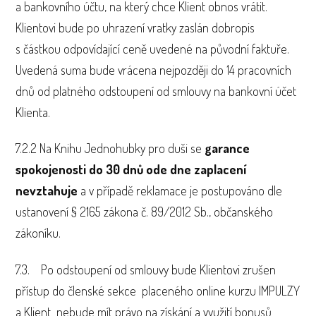
a bankovního účtu, na který chce Klient obnos vrátit.
Klientovi bude po uhrazení vratky zaslán dobropis
s částkou odpovídající ceně uvedené na původní faktuře.
Uvedená suma bude vrácena nejpozději do 14 pracovních
dnů od platného odstoupení od smlouvy na bankovní účet
Klienta.
7.2.2 Na Knihu Jednohubky pro duši se
garance
spokojenosti do 30 dnů ode dne zaplacení
nevztahuje
a v případě reklamace je postupováno dle
ustanovení § 2165 zákona č. 89/2012 Sb., občanského
zákoníku.
7.3. Po odstoupení od smlouvy bude Klientovi zrušen
přístup do členské sekce placeného online kurzu IMPULZY
a Klient nebude mít právo na získání a využití bonusů