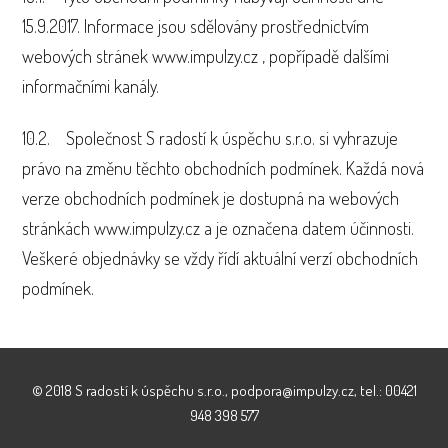
15.9.2017. Informace jsou sdělovány prostřednictvím
webových stránek www.impulzy.cz , popřípadě dalšími
informačními kanály.
10.2. Společnost S radostí k úspěchu s.r.o. si vyhrazuje
právo na změnu těchto obchodních podmínek. Každá nová
verze obchodních podmínek je dostupná na webových
stránkách www.impulzy.cz a je označena datem účinnosti.
Veškeré objednávky se vždy řídí aktuální verzí obchodních
podmínek.
© 2018 S radostí k úspěchu s.r.o., podpora@impulzy.cz, tel.: 00421
948 398 577