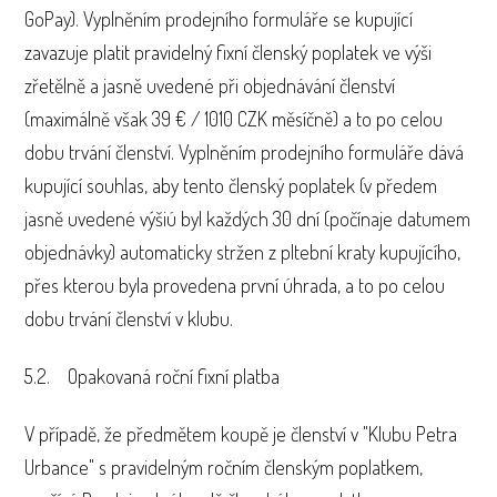
GoPay). Vyplněním prodejního formuláře se kupující
zavazuje platit pravidelný fixní členský poplatek ve výši
zřetělně a jasně uvedené při objednávání členství
(maximálně však 39 € / 1010 CZK měsíčně) a to po celou
dobu trvání členství. Vyplněním prodejního formuláře dává
kupující souhlas, aby tento členský poplatek (v předem
jasně uvedené výšiú byl každých 30 dní (počínaje datumem
objednávky) automaticky stržen z pltební kraty kupujícího,
přes kterou byla provedena první úhrada, a to po celou
dobu trvání členství v klubu.
5.2. Opakovaná roční fixní platba
V případě, že předmětem koupě je členství v "Klubu Petra
Urbance" s pravidelným ročním členským poplatkem,