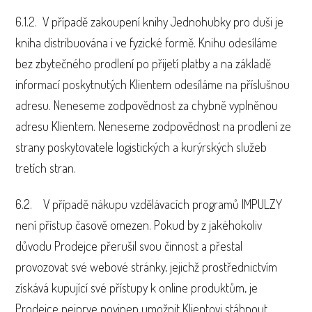
6.1.2. V případě zakoupení knihy Jednohubky pro duši je
kniha distribuována i ve fyzické formě. Knihu odesíláme
bez zbytečného prodlení po přijetí platby a na základě
informací poskytnutých Klientem odesíláme na příslušnou
adresu. Neneseme zodpovědnost za chybně vyplněnou
adresu Klientem. Neneseme zodpovědnost na prodlení ze
strany poskytovatele logistických a kurýrských služeb
tretích stran.
6.2. V případě nákupu vzdělávacích programů IMPULZY
není přístup časově omezen. Pokud by z jakéhokoliv
důvodu Prodejce přerušil svou činnost a přestal
provozovat své webové stránky, jejichž prostřednictvím
získává kupující své přístupy k online produktům, je
Prodejce nejprve povinen umožnit Klientovi stáhnout