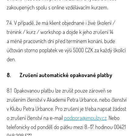
zakoupených spolu s online vzdělávacím kurzem.
7.4. V případě, že má klient objednané i živé školení /
trénink / kurz / workshop a dojde k jeho zrušení 14
a méně pracovních dní před termínem konání, bude
účtován storno poplatek ve výši 5000 CZK za každý školící
den.
8. Zrušení automatické opakované platby
8.1 Opakovanou platbu lze zrušit pouze zároveň se
zrušením členství v Akademii Petra Urbance, nebo členství
v Klubu Petra Urbance. Pro zrušení je třeba napsat žádost
o zrušení členství na e-mail
podpora@impulzy.cz
. Nebo
telefonicky od pondělí do pátku mezi 8.-17. hodinou 00421