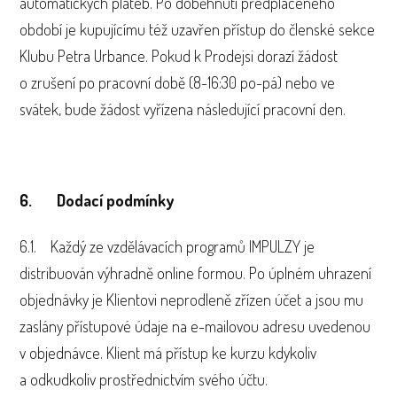
automatických plateb. Po doběhnutí předplaceného
období je kupujícímu též uzavřen přístup do členské sekce
Klubu Petra Urbance. Pokud k Prodejsi dorazí žádost
o zrušení po pracovní době (8-16:30 po-pá) nebo ve
svátek, bude žádost vyřízena následující pracovní den.
6. Dodací podmínky
6.1. Každý ze vzdělávacích programů IMPULZY je
distribuován výhradně online formou. Po úplném uhrazení
objednávky je Klientovi neprodleně zřízen účet a jsou mu
zaslány přístupové údaje na e-mailovou adresu uvedenou
v objednávce. Klient má přístup ke kurzu kdykoliv
a odkudkoliv prostřednictvím svého účtu.