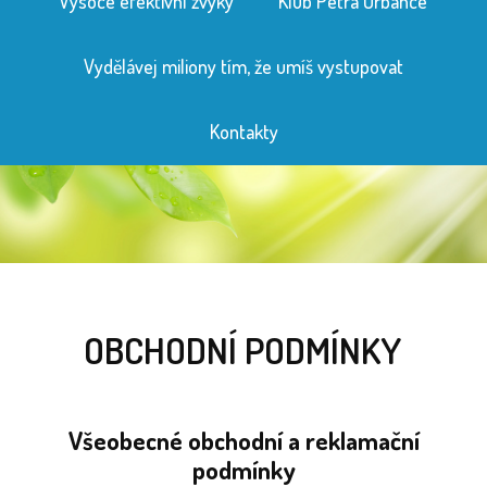
Vysoce efektivní zvyky
Klub Petra Urbance
Vydělávej miliony tím, že umíš vystupovat
Kontakty
OBCHODNÍ PODMÍNKY
Všeobecné obchodní a reklamační
podmínky