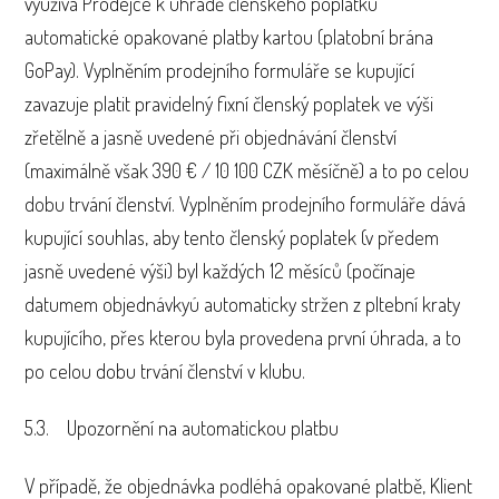
využívá Prodejce k úhradě členského poplatku
automatické opakované platby kartou (platobní brána
GoPay). Vyplněním prodejního formuláře se kupující
zavazuje platit pravidelný fixní členský poplatek ve výši
zřetělně a jasně uvedené při objednávání členství
(maximálně však 390 € / 10 100 CZK měsíčně) a to po celou
dobu trvání členství. Vyplněním prodejního formuláře dává
kupující souhlas, aby tento členský poplatek (v předem
jasně uvedené výši) byl každých 12 měsíců (počínaje
datumem objednávkyú automaticky stržen z pltební kraty
kupujícího, přes kterou byla provedena první úhrada, a to
po celou dobu trvání členství v klubu.
5.3. Upozornění na automatickou platbu
V případě, že objednávka podléhá opakované platbě, Klient