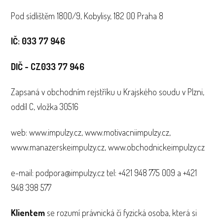
Pod sídlištěm 1800/9, Kobylisy, 182 00 Praha 8
IČ: 033 77 946
DIČ - CZ
033 77 946
Zapsaná v obchodním rejstříku u Krajského soudu v Plzni,
oddíl C, vložka 30516
web: www.impulzy.cz, www.motivacniimpulzy.cz,
www.manazerskeimpulzy.cz, www.obchodnickeimpulzy.cz
e-mail: podpora@impulzy.cz tel: +421 948 775 009 a +421
948 398 577
Klientem
se rozumí právnická či fyzická osoba, která si