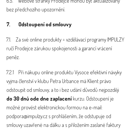
6.5. Webové stránky Prodejce mohou být aktualizovány
bez předchozího upozornění.
7. Odstoupení od smlouvy
7.1. Za své online produkty = vzdělávací programy IMPULZY
ručí Prodejce zárukou spokojenosti a garancí vrácení
peněz.
7.2.1 Při nákupu online produktu Vysoce efektivní návyky
vyjma členství v klubu Petra Urbance má Klient právo
odstoupit od smlouvy, a to i bez udání důvodů nejpozději
do 30 dnů ode dne zaplacení
kurzu. Odstoupení je
možné provést elektronickou formou na e-mail:
podpora@impulzy.cz s prohlášením, že odstupuje od
smlouvy uzavřené na dálku a s přiložením zaslané faktury