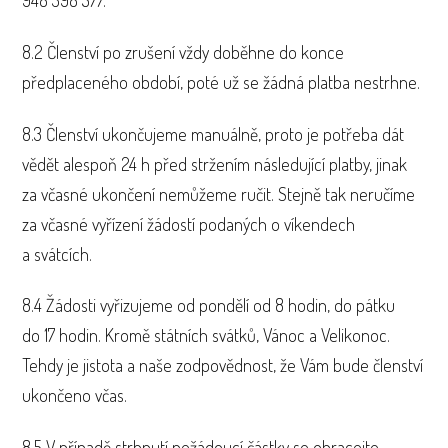
948 398 577.
8.2 Členství po zrušení vždy doběhne do konce
předplaceného období, poté už se žádná platba nestrhne.
8.3 Členství ukončujeme manuálně, proto je potřeba dát
vědět alespoň 24 h před stržením následující platby, jinak
za včasné ukončení nemůžeme ručit. Stejně tak neručíme
za včasné vyřízení žádostí podaných o víkendech
a svátcích.
8.4 Žádosti vyřizujeme od pondělí od 8 hodin, do pátku
do 17 hodin. Kromě státních svátků, Vánoc a Velikonoc.
Tehdy je jistota a naše zodpovědnost, že Vám bude členství
ukončeno včas.
8.5 V případě strhnutí nežádoucí částky se obracejte