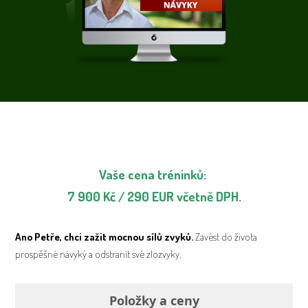
Vaše cena tréninků:
7 900 Kč / 290 EUR včetně DPH.
Ano Petře, chci zažit mocnou sílů zvyků.
Zavést do života
prospěšné návyký a odstranit své zlozvyky.
Položky a ceny