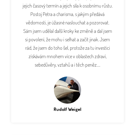
jejich časový termín a jejich síla k osobnímu růstu.
Postoj Petra a charisma, s jakým předává
vědomosti, je úžasné naslouchat a pozorovat.
Sám jsem udělal další kroky ke změně a dal jsem
si povolení, že mohu i selhat a začít jinak. Jsem
rád, že jsem do toho šel, protože za tu investici
získávám mnohem více v oblastech zdraví,
sebedůvěry, vztahů a i těch peněz....
Rudolf Weigel