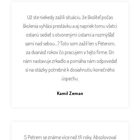
Už ste niekedy zažili situáciu, že školiteľ počas
školenia vyhlási prestávku a aj napriek tomu všetci
ostanú sedieť s otvorenými ústami a rozmýšľať
sami nad sebou...? Toto som zažil len s Peterom,
za dvanásť rokov čo pracujem v tejto firme. On
nám nastavuje zrkadlo a pomáha nám odpovedať
si na otázky potrebné k dosiahnutiu konečného
úspechu.
Kamil Zeman
S Petrem se známe více než tři roky. Absolovoval