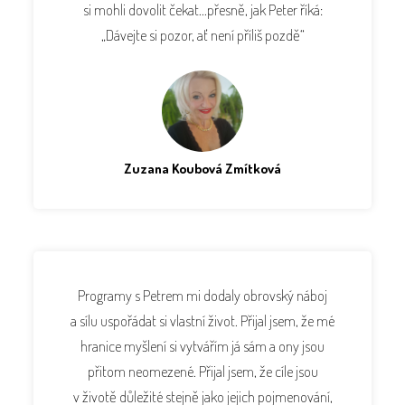
si mohli dovolit čekat…přesně, jak Peter říká:
„Dávejte si pozor, ať není příliš pozdě“
Zuzana Koubová Zmítková
Programy s Petrem mi dodaly obrovský náboj
a sílu uspořádat si vlastní život. Přijal jsem, že mé
hranice myšlení si vytvářím já sám a ony jsou
přitom neomezené. Přijal jsem, že cíle jsou
v životě důležité stejně jako jejich pojmenování,