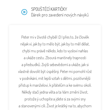
SPOUŠTĚCÍ KARTIČKY
Dárek pro zavedení nových návyků
Peter mi v životě chyběl :D I přes to, že člověk
nějak ví, jak by to mělo být, jak by to měl dělat,
chybí mu právě někdo, kdo to vysloví nahlas
a ukáže cestu. Zbourá mantinely trapnosti
a předsudků. Zvýší sebevědomí a ukáže, jak si
vlastně dovolit být úspěšný. Peter mi pomohl růst
v podnikání, mít lepší vztah s dětmi, pozitivnější
přístup k manželovi, k přátelům a ke svému okolí.
Někdy stačí jedna věta a ta Vám změní život,
protože ji uchopíte a jdete si za svými sny
a stanovenými cíli. Život je krátký na to, abychom