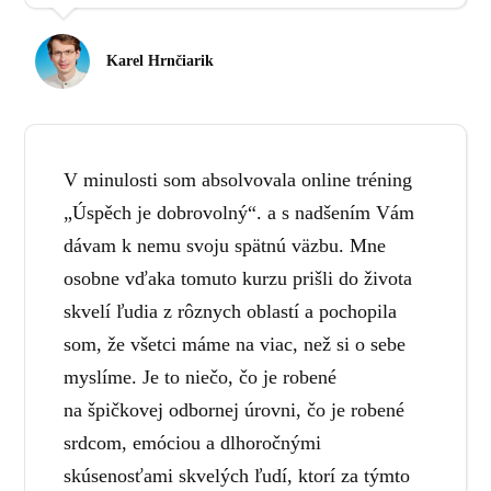
Karel Hrnčiarik
V minulosti som absolvovala online tréning
„Úspěch je dobrovolný“. a s nadšením Vám
dávam k nemu svoju spätnú väzbu. Mne
osobne vďaka tomuto kurzu prišli do života
skvelí ľudia z rôznych oblastí a pochopila
som, že všetci máme na viac, než si o sebe
myslíme. Je to niečo, čo je robené
na špičkovej odbornej úrovni, čo je robené
srdcom, emóciou a dlhoročnými
skúsenosťami skvelých ľudí, ktorí za týmto