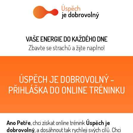
VAŠE ENERGIE DO KAŽDÉHO DNE
Zbavte se strachů a žijte naplno!
ÚSPĚCH JE DOBROVOLNÝ -
PŘIHLÁŠKA DO ONLINE TRÉNINKU
Ano Petře
, chci získat online trénink
Úspěch je
dobrovolný
, a dosáhnout tak rychleji svých cílů. Chci