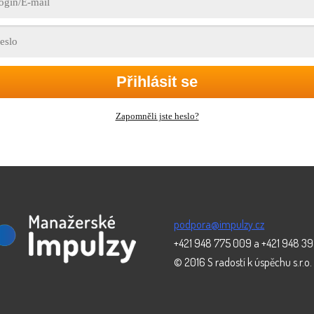
Přihlásit se
Zapomněli jste heslo?
podpora@impulzy.cz
+421 948 775 009 a +421 948 3
© 2016 S radostí k úspěchu s.r.o.